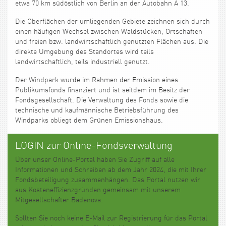
etwa 70 km südöstlich von Berlin an der Autobahn A 13.
Die Oberflächen der umliegenden Gebiete zeichnen sich durch
einen häufigen Wechsel zwischen Waldstücken, Ortschaften
und freien bzw. landwirtschaftlich genutzten Flächen aus. Die
direkte Umgebung des Standortes wird teils
landwirtschaftlich, teils industriell genutzt.
Der Windpark wurde im Rahmen der Emission eines
Publikumsfonds finanziert und ist seitdem im Besitz der
Fondsgesellschaft. Die Verwaltung des Fonds sowie die
technische und kaufmännische Betriebsführung des
Windparks obliegt dem Grünen Emissionshaus.
LOGIN zur Online-Fondsverwaltung
Über unser Online-Portal haben Sie Zugriff auf alle
Informationen und Schreiben ab dem Jahr 2024, die mit Ihrer
Fondsbeteiligung zusammenhängen. Das Portal nutzen wir
aus Kosteneffizienzgründen gemeinsam mit unserem
Mitgesellschafter Badenova.
Sollten Sie noch keine E-Mail zur Registrierung für das Portal