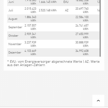
1.914.065
18.682.336
Juni
1.666.145 kWh
EVU
12.046.2
kWh
kWh
2.015.423
20.697.760
Juli
2.520.168 kWh
AZ
14.566.3
kWh
kWh
1.886.340
22.584.100
August
kWh
kWh
2.157.557
24.741.657
September
kWh
kWh
2.909.341
27.650.999
Oktober
kWh
kWh
3.237.939
30.888.939
November
kWh
kWh
4.103.669
34.992.608
Dezember
kWh
kWh
* EVU: vom Energieversorger abgerechnete Werte | AZ: Werte
aus den Anlagen-Zählern