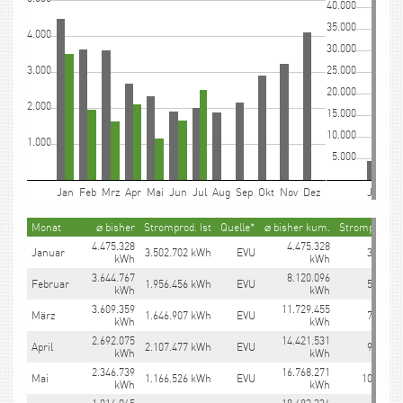
40.000
35.000
4.000
30.000
3.000
25.000
20.000
2.000
15.000
10.000
1.000
5.000
_
Jan
_
Feb
_
Mrz
_
Apr
_
Mai
_
Jun
_
Jul
_
Aug
_
Sep
_
Okt
_
Nov
_
Dez
_
__
Jan
__
F
Monat
⌀ bisher
Stromprod. Ist
Quelle*
⌀ bisher kum.
Stromprod. I
4.475.328
4.475.328
Januar
3.502.702 kWh
EVU
3.502.7
kWh
kWh
3.644.767
8.120.096
Februar
1.956.456 kWh
EVU
5.459.1
kWh
kWh
3.609.359
11.729.455
März
1.646.907 kWh
EVU
7.106.0
kWh
kWh
2.692.075
14.421.531
April
2.107.477 kWh
EVU
9.213.5
kWh
kWh
2.346.739
16.768.271
Mai
1.166.526 kWh
EVU
10.380.0
kWh
kWh